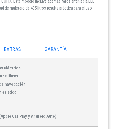
a ISOFIX. Este modelo incluye además faros antiniebla LED
d de maletero de 405 litros resulta práctica para el uso
EXTRAS
GARANTÍA
as eléctrico
nos libres
de navegación
 asistida
(Apple Car Play y Android Auto)