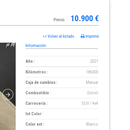
10.900 €
Precio:
<< Volver al listado
Imprimir
Información:
Año :
2021
Kilómetros :
186000
Caja de cambios :
Manual
Combustible :
Diésel
Carrocería :
SUV / 4x4
Int Color:
Color ext :
Blanco