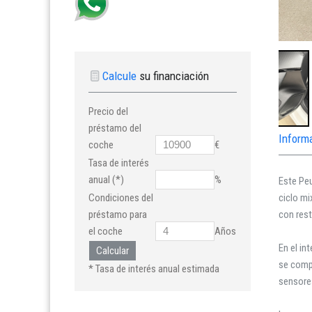
Calcule
su financiación
Precio del
préstamo del
Inform
coche
€
Tasa de interés
anual (*)
%
Este Pe
ciclo mi
Condiciones del
con rest
préstamo para
el coche
Años
En el in
Calcular
se compl
* Tasa de interés anual estimada
sensores