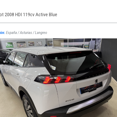
t 2008 HDI 119cv Active Blue
ión:
España / Asturias / Langreo