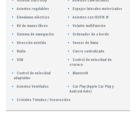
Sistema Start/Stop
Asientos calefactados
Asientos regulables
Espejos laterales motorizados
Elevalunas eléctrico
Asientos con ISOFIX ®
Kit de manos libres
Volante multifunción
Sistema de navegación
Ordenador de a bordo
Dirección asistida
Sensor de lluvia
Radio
Cierre centralizado
USB
Control de velocidad de
crucero
Control de velocidad
Bluetooth
adaptativo
Asientos Ventilados
Car Play (Apple Car Play y
Android Auto)
Cristales Tintados / Oscurecidos